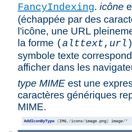
.
icône
e
FancyIndexing
(échappée par des caractè
l'icône, une URL pleineme
la forme
(
alttext
,
url
symbole texte corresponda
afficher dans les navigat
type MIME
est une expre
caractères génériques rep
MIME.
AddIconByType
(
IMG
,/
icons
/
image
.
png
)
 image
/*