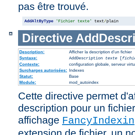
pas être trouvé.
AddAltByType
'Fichier texte'
 text
/
plain
Directive
AddDescri
Description:
Afficher la description d'un fichier
Syntaxe:
AddDescription
texte
[
fichi
Contexte:
configuration globale, serveur virtu
Surcharges autorisées:
Indexes
Statut:
Base
Module:
mod_autoindex
Cette directive permet d'a
description pour un fichie
affichage
FancyIndexin
extension de fichier, un no