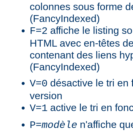
colonnes sous forme de
(FancyIndexed)
affiche le listing s
F=2
HTML avec en-têtes de
contenant des liens hy
(FancyIndexed)
désactive le tri en 
V=0
version
active le tri en fon
V=1
n'affiche que
P=
modèle