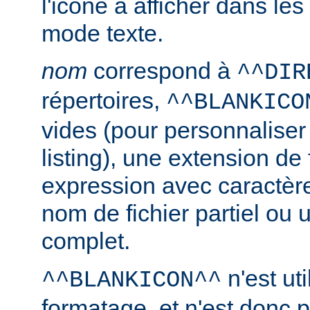
l'icône à afficher dans le
mode texte.
nom
correspond à
^^DIR
répertoires,
^^BLANKICO
vides (pour personnaliser
listing), une extension de 
expression avec caractèr
nom de fichier partiel ou 
complet.
n'est uti
^^BLANKICON^^
formatage, et n'est donc 