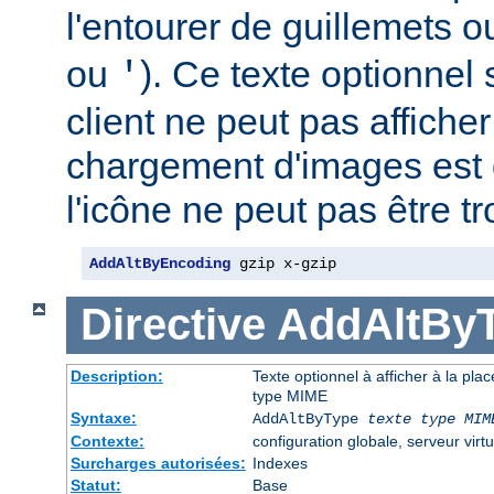
l'entourer de guillemets o
ou
). Ce texte optionnel s
'
client ne peut pas afficher
chargement d'images est 
l'icône ne peut pas être t
AddAltByEncoding
 gzip x-gzip
Directive
AddAltBy
Description:
Texte optionnel à afficher à la pla
type MIME
Syntaxe:
AddAltByType
texte
type MIM
Contexte:
configuration globale, serveur virtu
Surcharges autorisées:
Indexes
Statut:
Base