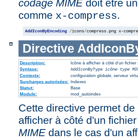
codage MIME
doit être u
comme
.
x-compress
AddIconByEncoding
/
icons
/
compress
.
png x-compr
Directive
AddIconB
Description:
Icône à afficher à côté d'un fichie
Syntaxe:
AddIconByType
icône
type MI
Contexte:
configuration globale, serveur virtu
Surcharges autorisées:
Indexes
Statut:
Base
Module:
mod_autoindex
Cette directive permet de 
afficher à côté d'un fichi
MIME
dans le cas d'un af