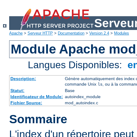
Serveu
Apache
>
Serveur HTTP
>
Documentation
>
Version 2.4
>
Modules
Module Apache mod
Langues Disponibles:
e
Description:
Génère automatiquement des index de
commande Unix
, ou à la comman
ls
Statut:
Base
Identificateur de Module:
autoindex_module
Fichier Source:
mod_autoindex.c
Sommaire
L'index d'un répertoire peu