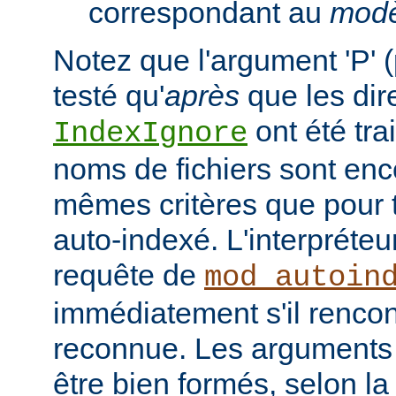
correspondant au
modè
Notez que l'argument 'P' (
testé qu'
après
que les dir
ont été tra
IndexIgnore
noms de fichiers sont enc
mêmes critères que pour to
auto-indexé. L'interpréte
requête de
mod_autoin
immédiatement s'il rencon
reconnue. Les arguments 
être bien formés, selon la