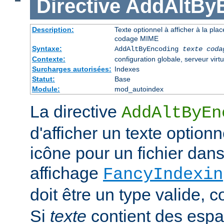
Directive
AddAltBy
Description:
Texte optionnel à afficher à la pla
codage MIME
Syntaxe:
AddAltByEncoding
texte
coda
Contexte:
configuration globale, serveur virtu
Surcharges autorisées:
Indexes
Statut:
Base
Module:
mod_autoindex
La directive
AddAltByEn
d'afficher un texte optionn
icône pour un fichier dans
affichage
FancyIndexin
doit être un type valide,
Si
texte
contient des esp