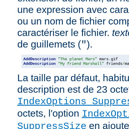
une expression avec cara
ou un nom de fichier com
caractériser le fichier.
text
de guillemets (
).
"
AddDescription
"The planet Mars"
 mars
.
AddDescription
"My friend Marshall"
 friends
/
m
La taille par défaut, habi
description est de 23 octe
IndexOptions Suppre
octets, l'option
IndexOpt
en ajoute 
SuppressSize