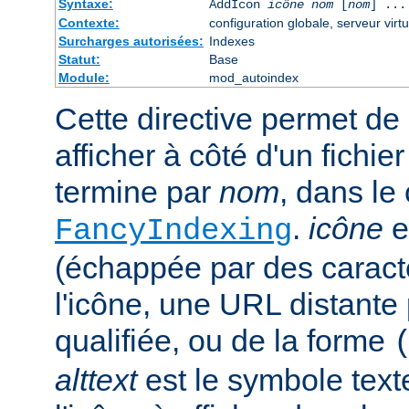
Syntaxe:
AddIcon
icône
nom
[
nom
] ...
Contexte:
configuration globale, serveur virtu
Surcharges autorisées:
Indexes
Statut:
Base
Module:
mod_autoindex
Cette directive permet de 
afficher à côté d'un fichie
termine par
nom
, dans le
.
icône
e
FancyIndexing
(échappée par des caractè
l'icône, une URL distante
qualifiée, ou de la forme
alttext
est le symbole text