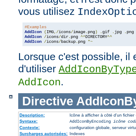
vous utilisez
IndexOpti
#Examples
AddIcon
(
IMG
,/
icons
/
image
.
png
)
.
gif 
.
jpg 
.
AddIcon
/
icons
/
dir
.
png 
^^
DIRECTORY
^^
AddIcon
/
icons
/
backup
.
png 
*~
Lorsque c'est possible, il 
d'utiliser
AddIconByTyp
.
AddIcon
Directive
AddIconB
Description:
Icône à afficher à côté d'un fichi
Syntaxe:
AddIconByEncoding
icône
cod
Contexte:
configuration globale, serveur virtu
Surcharges autorisées:
Indexes