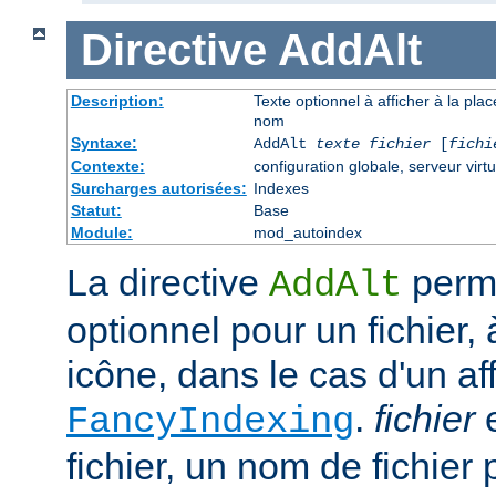
Directive
AddAlt
Description:
Texte optionnel à afficher à la pla
nom
Syntaxe:
AddAlt
texte
fichier
[
fichi
Contexte:
configuration globale, serveur virtu
Surcharges autorisées:
Indexes
Statut:
Base
Module:
mod_autoindex
La directive
perme
AddAlt
optionnel pour un fichier, 
icône, dans le cas d'un af
.
fichier
e
FancyIndexing
fichier, un nom de fichier 